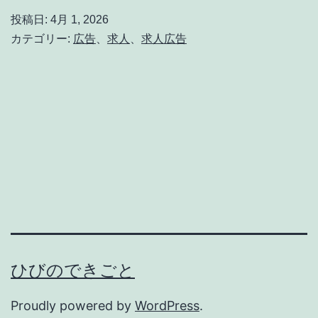
広
投稿日:
4月 1, 2026
告
カテゴリー:
広告
、
求人
、
求人広告
で
成
果
を
出
す
た
め
に
ひびのできごと
重
要
Proudly powered by
WordPress
.