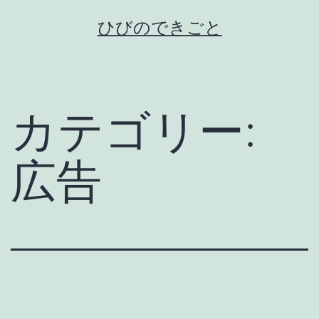
コ
ひびのできごと
ン
テ
ン
ツ
カテゴリー:
へ
ス
広告
キ
ッ
プ