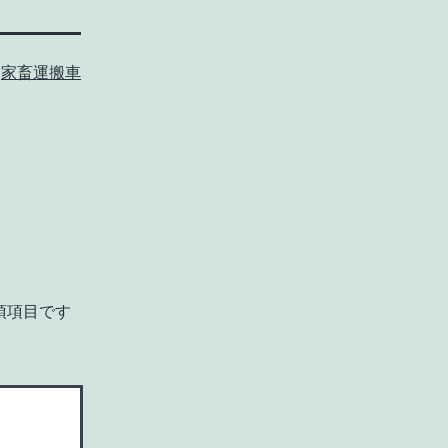
:
家畜運搬車
須項目です