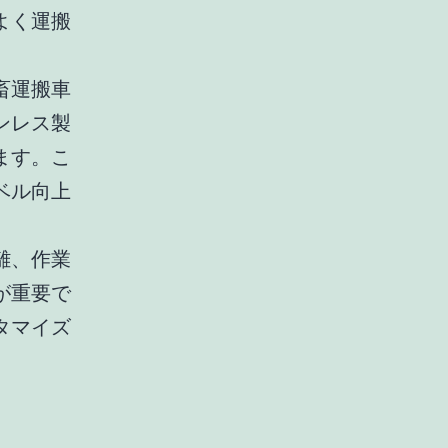
よく運搬
畜運搬車
ンレス製
ます。こ
ベル向上
離、作業
が重要で
タマイズ