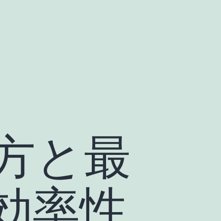
方と最
効率性