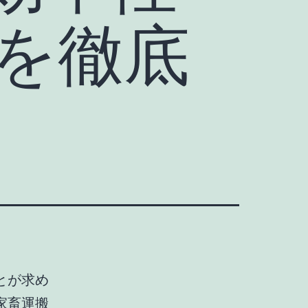
を徹底
とが求め
家畜運搬