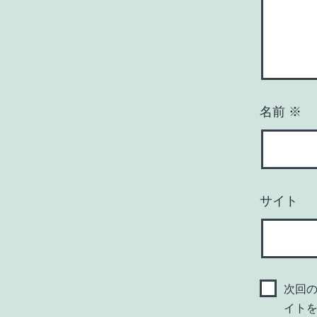
名前
※
サイト
次回
イト