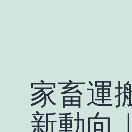
コ
ン
テ
ン
ツ
へ
ス
キ
家畜運
ッ
プ
新動向