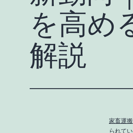
を高め
解説
家畜運搬
られてい