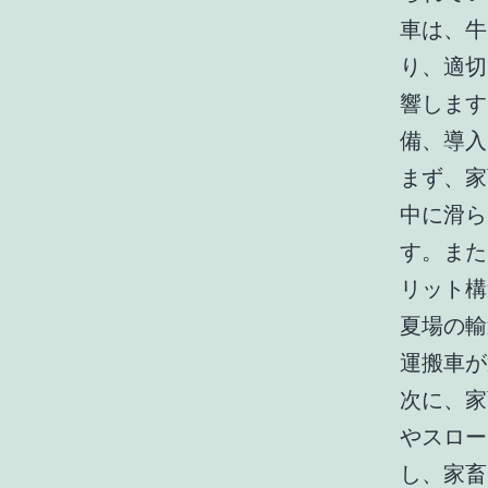
車は、牛
り、適切
響します
備、導入
まず、家
中に滑ら
す。また
リット構
夏場の輸
運搬車が
次に、家
やスロー
し、家畜