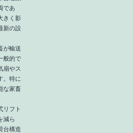
両であ
大きく影
最新の設
畜が輸送
一般的で
気扇やス
す。特に
能な家畜
式リフト
を減ら
荷台構造