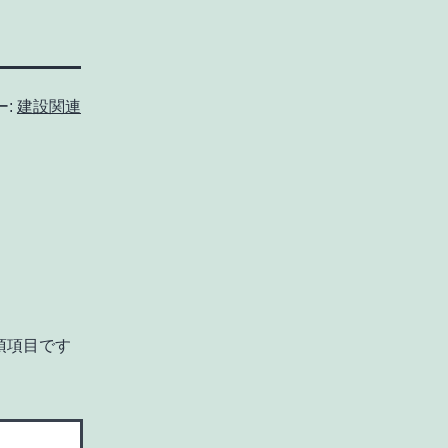
ー:
建設関連
須項目です