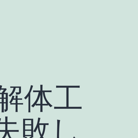
解体工
失敗し