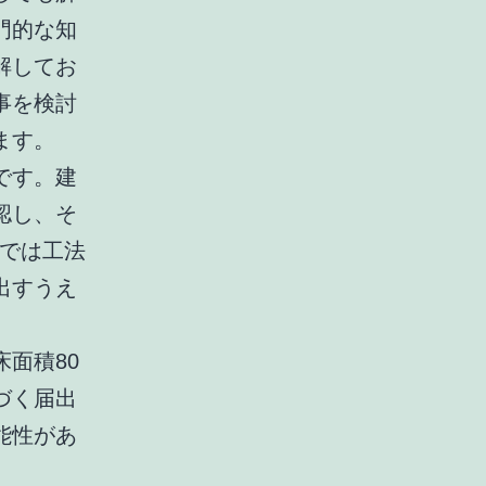
門的な知
解してお
事を検討
ます。
です。建
認し、そ
造では工法
出すうえ
面積80
づく届出
能性があ
。