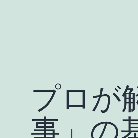
コ
ン
テ
ン
ツ
へ
ス
キ
プロが
ッ
プ
事」の