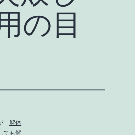
用の目
が「
解体
しても解