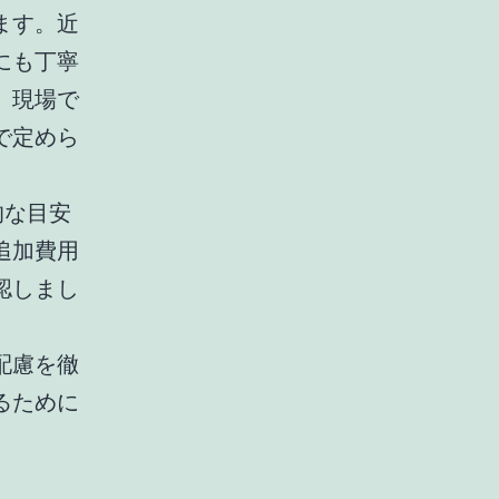
ます。近
にも丁寧
、現場で
で定めら
的な目安
追加費用
認しまし
配慮を徹
るために
。