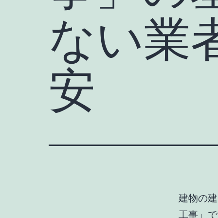
ない業
安
建物の建
工事
」で